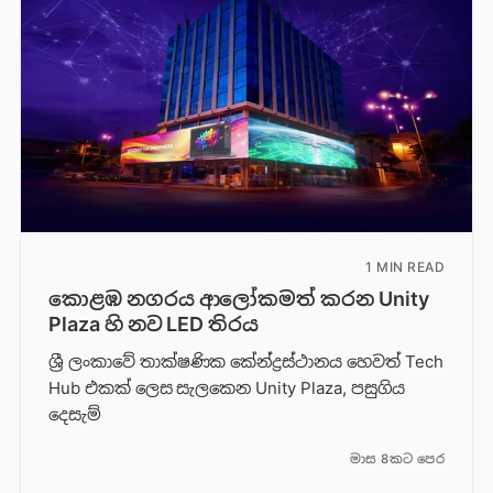
1 MIN READ
කොළඹ නගරය ආලෝකමත් කරන Unity
Plaza හි නව LED තිරය
ශ්‍රී ලංකාවේ තාක්ෂණික කේන්ද්‍රස්ථානය හෙවත් Tech
Hub එකක් ලෙස සැලකෙන Unity Plaza, පසුගිය
දෙසැම්
මාස 8කට පෙර