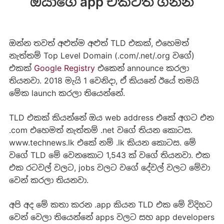
ඔයාගේ app එකටත් ගන්න
ඔන්න තවත් අළුත්ම අළුත් TLD එකක්, එහෙමත්
නැත්තම් Top Level Domain (.com/.net/.org වගේ)
එකක්
Google Registry
එකෙන් announce කරලා
තියනවා. 2018 මැයි 1 වෙනිදා, ඒ කියනේ ඊයේ තමයි
මේක launch කරලා තියෙන්නේ.
TLD එකක් කියන්නේ ඔය web address එකේ අගට එන
.com එහෙමත් නැත්තම් .net වගේ තියන කොටස.
www.technews.lk එකේ නම් .lk කියන කොටස. මේ
වගේ TLD මේ වෙනකොට 1,543 ක් වගේ තියනවා. එක
එක රටවල් වලට, jobs වලට වගේ දේවල් වලට මේවා
වෙන් කරලා තියනවා.
අපි අද මේ කතා කරන .app කියන TLD එක මේ විදිහට
වෙන් වෙලා තියෙන්නේ apps වලට සහ app developers