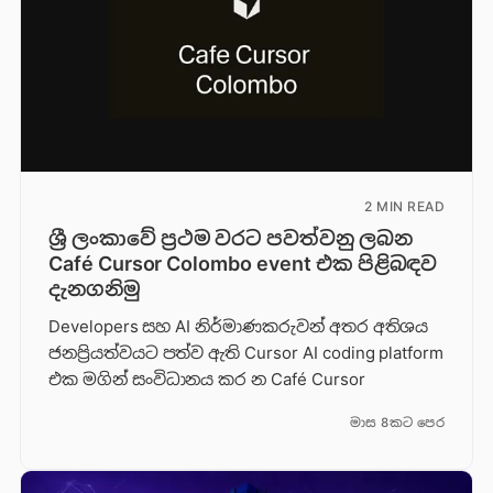
2 MIN READ
ශ්‍රී ලංකාවේ ප්‍රථම වරට පවත්වනු ලබන
Café Cursor Colombo event එක පිළිබඳව
දැනගනිමු
Developers සහ AI නිර්මාණකරුවන් අතර අතිශය
ජනප්‍රියත්වයට පත්ව ඇති Cursor AI coding platform
එක මගින් සංවිධානය කර න Café Cursor
මාස 8කට පෙර