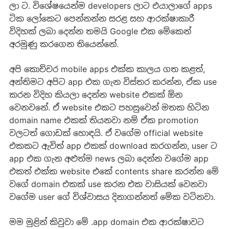
ලා ට. විශේෂයෙන්ම developers ලාට එයාලාගේ apps
ටික ලෝකෙට පෙන්නන්න සරළ සහ ආරක්ෂාකාරී
විදිහක් ලබා දෙන්න තමයි Google එක මේකෙන්
අරමුණු කරගෙන තියෙන්නේ.‍
අපි කොච්චර mobile apps එක්ක කාලය ගත කළත්,
අන්තිමට අපිට app එක ගැන විස්තර කරන්න, ඒක use
කරන විදිහ කියලා දෙන්න website එකක් ඕන
වෙනවනේ. ඒ website එකට පහසුවෙන් මතක හිටින
domain name එකක් තියනවා නම් ඒක promotion
වලටත් ගොඩක් හොඳයි. ඒ වගේම official website
එකකට ඇවිත් app එකක් download කරගන්න, user ට
app එක ගැන අළුත්ම news ලබා දෙන්න වගේම app
එකත් එක්ක website එකේ contents share කරන්න මේ
වගේ domain එකක් use කරන එක වාසියක් වෙනවා
වගේම user ගේ විශ්වාසය දිනාගන්නත් මේක වටිනවා.
මම මුළින් කිවුවා මේ .app domain එක ආරක්ෂාවට