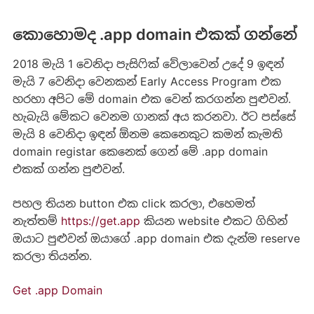
කොහොමද .app domain එකක් ගන්නේ
2018 මැයි 1 වෙනිදා පැසිෆික් වේලාවෙන් උදේ 9 ඉඳන්
මැයි 7 වෙනිදා වෙනකන් Early Access Program එක
හරහා අපිට මේ domain එක වෙන් කරගන්න පුළුවන්.
හැබැයි මේකට වෙනම ගානක් අය කරනවා. ඊට පස්සේ
මැයි 8 වෙනිදා ඉඳන් ඕනම කෙනෙකුට කමන් කැමති
domain registar කෙනෙක් ගෙන් මේ .app domain
එකක් ගන්න පුළුවන්.
පහල තියන button එක click කරලා, එහෙමත්
නැත්තම්
https://get.app
කියන website එකට ගිහින්
ඔයාට පුළුවන් ඔයාගේ .app domain එක දැන්ම reserve
කරලා තියන්න.
Get .app Domain