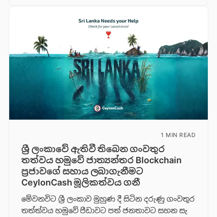
1 MIN READ
ශ්‍රී ලංකාවේ ඇතිවී තිබෙන ගංවතුර
තත්වය හමුවේ ජාත්‍යන්තර Blockchain
ප්‍රජාවගේ සහාය ලබාගැනීමට
CeylonCash මූලිකත්වය ග​නී
මේවනවිට ශ්‍රී ලංකාව මුහුණ දී සිටින දරුණු ගංවතුර
තත්ත්වය හමුවේ පීඩාවට පත් ජනතාවට සහන සැ