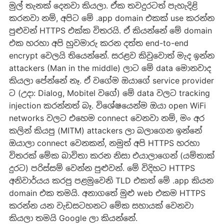
මුල් තැනක් දෙනවා කියලා. ඒක තවදුරටත් පැහැදිළි
කරනවා නම්, අපිට මේ .app domain එකක් use කරන්න
පුළුවන් HTTPS එක්ක විතරයි. ඒ කියන්නේ මේ domain
එක හරහා අපි හුවමාරු කරන දත්ත end-to-end
encrypt වෙලයි තියෙන්නේ. සරළව කිවුවොත් මැද ඉන්න
attackers (Man in the middle) ලාට මේ data මොනවාද
කියලා පේන්නේ නෑ. ඒ වගේම ඔයාගේ service provider
ට (උදා: Dialog, Mobitel වගේ) මේ data වලට tracking
injection කරන්නත් බෑ. විශේෂයෙන්ම ඔයා open WiFi
networks වලට එහෙම connect වෙනවා නම්, මං අර
කලින් කියපු (MITM) attackers ලා බලාගෙන ඉන්නේ
ඔයාලා connect වෙනකන්, නමුත් අපි HTTPS හරහා
විතරක් මේක බාවිතා කරන නිසා එයාලාගෙන් (යම්තාක්
දුරට) පරිස්සම් වෙන්න පුළුවන්. මේ විදිහට HTTPS
අනිවාර්යය කරපු පළමුවෙනි TLD එකත් මේ .app කියන
domain එක තමයි. අනාගතේ මුළු web එකම HTTPS
කරන්න යන වැඩසටහනට මේක සහායක් වෙනවා
කියලා තමයි Google ලා කියන්නේ.